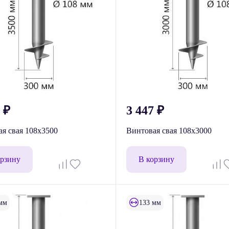
9
₽
3 447
₽
я свая 108x3500
Винтовая свая 108х3000
орзину
В корзину
мм
133 мм