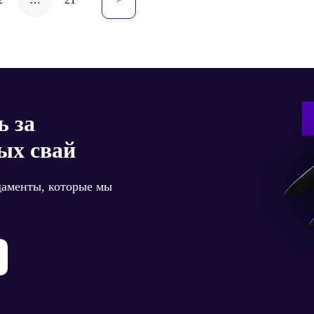
сям
ь за
ых свай
даменты, которые мы