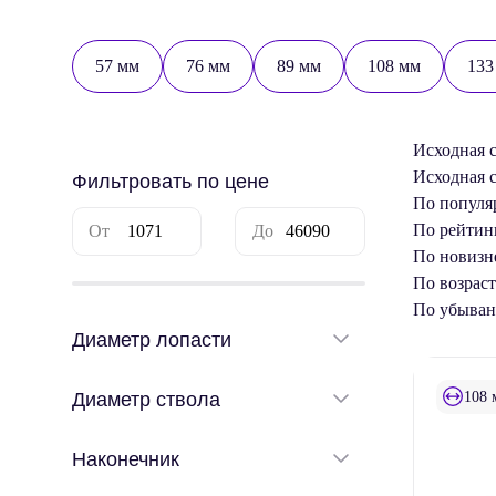
57 мм
76 мм
89 мм
108 мм
133
Исходная 
Исходная 
Фильтровать по цене
По популя
По рейтин
По новизн
По возрас
По убыва
Диаметр лопасти
108 
Диаметр ствола
Наконечник