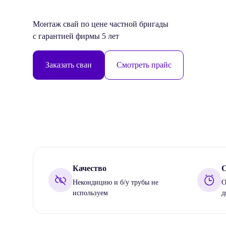
Монтаж свай по цене частной бригады
с гарантией фирмы 5 лет
Заказать сваи
Смотреть прайс
Качество
С
Некондицию и б/у трубы не
О
используем
д