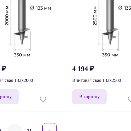
1
₽
4 194
₽
я свая 133x2000
Винтовая свая 133x2500
орзину
В корзину
гация
2
…
21
>