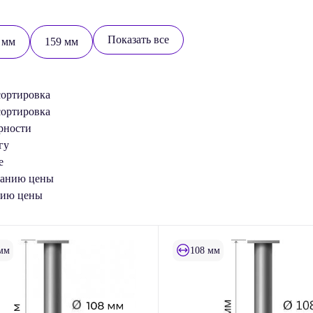
Показать все
 мм
159 мм
сортировка
сортировка
рности
гу
е
танию цены
нию цены
мм
108 мм