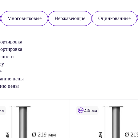
Многовитковые
Нержавеющие
Оцинкованные
сортировка
сортировка
рности
гу
е
танию цены
нию цены
мм
219 мм