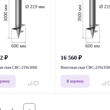
52
₽
16 560
₽
ая свая СВС-219x3000
Винтовая свая СВС-219x350
орзину
В корзину
гация
2
3
>