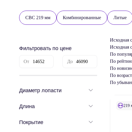
СВС 219 мм
Комбинированные
Литые
Исходная 
Исходная 
Фильтровать по цене
По популя
По рейтин
По новизн
По возрас
По убыва
Диаметр лопасти
219 
Длина
Покрытие