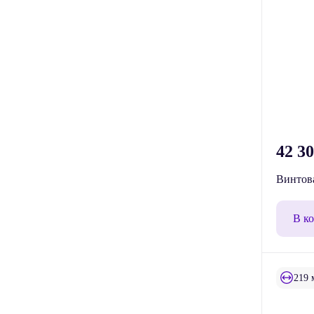
42 3
Винтов
В к
219 