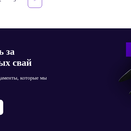
сям
ь за
ых свай
даменты, которые мы