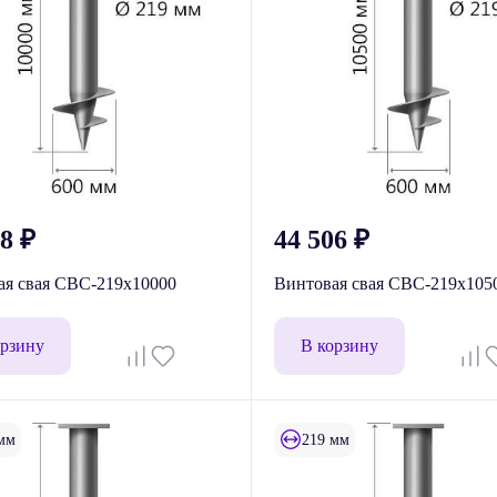
08
₽
44 506
₽
ая свая СВС-219x10000
Винтовая свая СВС-219x105
орзину
В корзину
мм
219 мм