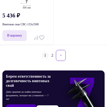
5 436
₽
Винтовая свая СВС-133x3500
В корзину
Навигация
1
2
>
по
записям
Берем ответственность за
долговечность винтовых
свай
Даём гарантию на свайно-винтовые
фундаменты, которые мы установили — 7
лет