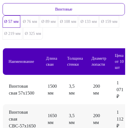
Винтовые
Ø 57 мм
Ø 76 мм
Ø 89 мм
Ø 108 мм
Ø 133 мм
Ø 159 мм
Ø 219 мм
Ø 325 мм
Цена
Длина
Толщина
Диаметр
Наименование
от 10
сваи
стенки
лопасти
шт
1
Винтовая
1500
3,5
200
071
свая 57x1500
мм
мм
мм
₽
Винтовая
1
1650
3,5
200
свая
112
мм
мм
мм
СВС-57x1650
₽