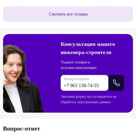
качественно . Я очень доволен, советую,не
что качество опор, соотве
пожалеете.
прочность и долговечност
выдерживать значительные
Смотреть все отзывы
гарантированы. Установк
рабочие во главе с прора
тщательно проверял и св
сваю. Очень удобный и со
привезли своим автотран
Консультация нашего
после окончания работ с
инженера-строителя
предоставили длительную 
выгодную цену.
Укажите телефон и
получите консультацию
Номер телефона
Заполняя форму вы соглашаетесь на
обработку персональных данных
Вопрос-ответ