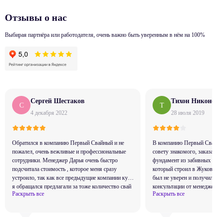
Отзывы о нас
Выбирая партнёра или работодателя, очень важно быть уверенным в нём на 100%
Сергей Шестаков
Тихон Никоно
С
Т
4 декабря 2022
28 июля 2019
Обратился в компанию Первый Свайный и не
В компанию Первый Свай
пожалел, очень вежливые и профессиональные
совету знакомого, заказав
сотрудники. Менеджер Дарья очень быстро
фундамент из забивных св
подсчитала стоимость , которое меня сразу
который строил в Жуковс
устроило, так как все предыдущие компании куда
был не уверен и получил
я обращался предлагали за тоже количество свай
консультации от менеджер
Раскрыть все
Раскрыть все
и теже процедуры значительно больше. Ребята
помог выбрать необходимы
профессионалы знают своё дело,
размер и подготовил карт
приехали,разметили и установили, всё быстро и
Компания имеет собственн