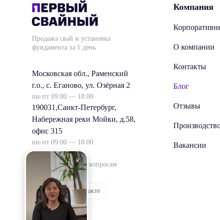
Компания
Корпоративн
Продажа свай и установка
О компании
фундамента за 1 день
Контакты
Московская обл., Раменский
г.о., с. Еганово, ул. Озёрная 2
Блог
пн-пт 09:00 — 18:00
Отзывы
190031,Санкт-Петербург,
Набережная реки Мойки, д.58,
Производств
офис 315
пн-пт 09:00 — 18:00
Вакансии
info@1svai.ru
пишите по любым вопросам
Группа Вконтакте