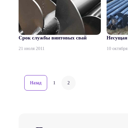
Срок службы винтовых свай
Несущая 
21 июля 2011
10 октября
Навигация
Назад
1
2
по
записям