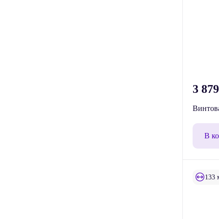
3 87
Винтова
В к
133 