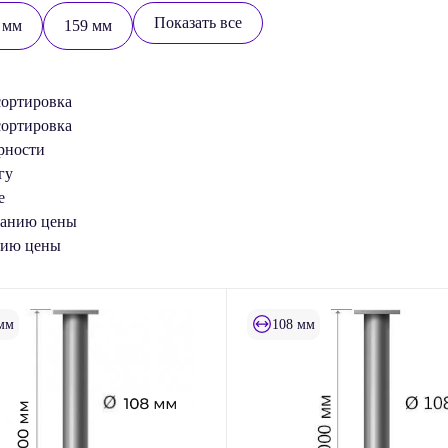
Показать все
 мм
159 мм
сортировка
сортировка
рности
гу
е
танию цены
нию цены
мм
108 мм