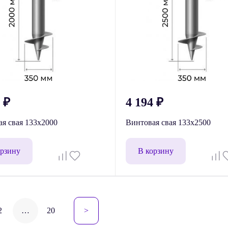
1
₽
4 194
₽
я свая 133x2000
Винтовая свая 133x2500
орзину
В корзину
гация
2
…
20
>