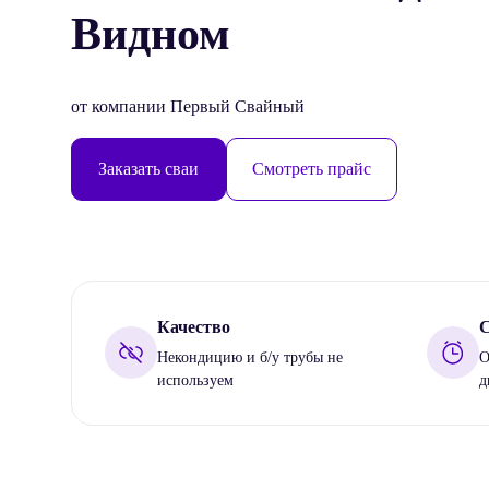
Видном
от компании Первый Свайный
Заказать сваи
Смотреть прайс
Качество
С
Некондицию и б/у трубы не
О
используем
д