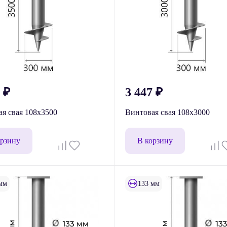
9
₽
3 447
₽
я свая 108x3500
Винтовая свая 108х3000
орзину
В корзину
мм
133 мм