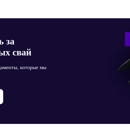
сям
ь за
ых свай
даменты, которые мы