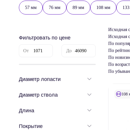
57 мм
76 мм
89 мм
108 мм
133
Исходная 
Исходная 
Фильтровать по цене
По популя
По рейтин
По новизн
По возрас
По убыва
Диаметр лопасти
108 
Диаметр ствола
Длина
Покрытие