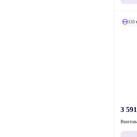
133 
3 59
Винтова