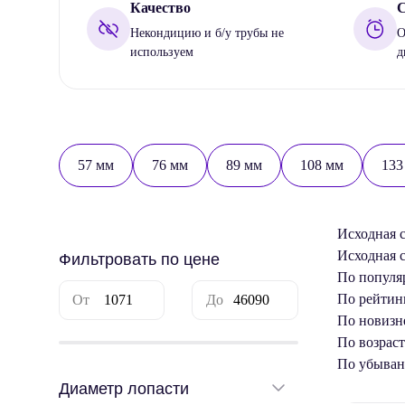
Качество
С
Некондицию и б/у трубы не
О
используем
д
57 мм
76 мм
89 мм
108 мм
133
Исходная 
Исходная 
Фильтровать по цене
По популя
По рейтин
По новизн
По возрас
По убыва
Диаметр лопасти