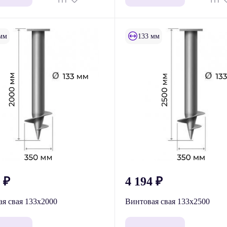
мм
133 мм
1
₽
4 194
₽
я свая 133x2000
Винтовая свая 133x2500