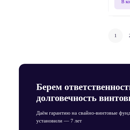
В к
Нави
1
по
запи
Берем ответственност
долговечность винтов
Даём гарантию на свайно-винтовые фун
установили — 7 лет