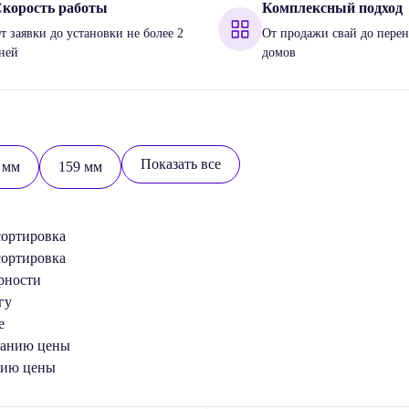
корость работы
Комплексный подход
т заявки до установки не более 2
От продажи свай до перен
ней
домов
Показать все
 мм
159 мм
сортировка
сортировка
рности
гу
е
танию цены
нию цены