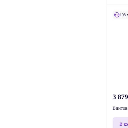
108 
3 87
Винтова
В к