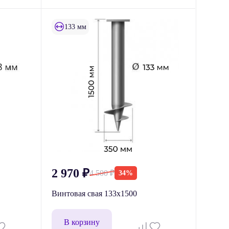
133 мм
2 970
₽
4 500
₽
34%
Винтовая свая 133x1500
В корзину