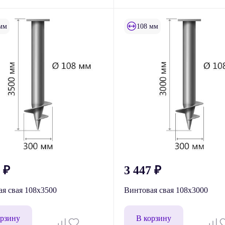
мм
108 мм
9
₽
3 447
₽
я свая 108x3500
Винтовая свая 108х3000
орзину
В корзину