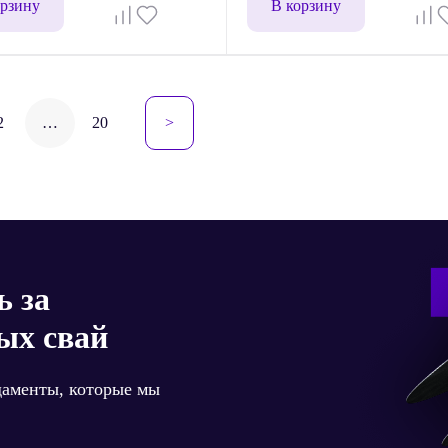
орзину
В корзину
гация
2
…
20
>
сям
ь за
ых свай
даменты, которые мы