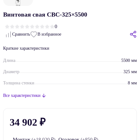
Винтовая свая СВС-325×5500
0
Сравнить
В избранное
Краткие характеристики
Длина
5500 мм
Диаметр
325 мм
Толщина стенки
8 мм
Диаметр лопасти
850 мм
Все характеристики
Материал
Металл
Покрытие
Грунт-эмаль
, Приварные лопасти
34 902
₽
Маркировка
СВС-325
Сечение
Монтаж
(+18 020 ₽)
Оголовок
(+850 ₽)
Круглое