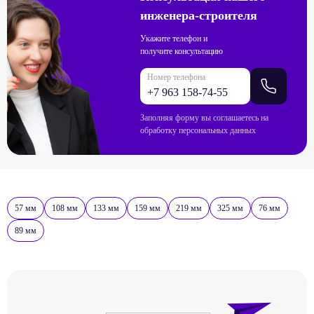
инженера-строителя
Укажите телефон и
получите консультацию
Номер телефона
Заполняя форму вы соглашаетесь на
обработку персональных данных
57 мм
108 мм
133 мм
159 мм
219 мм
325 мм
76 мм
89 мм