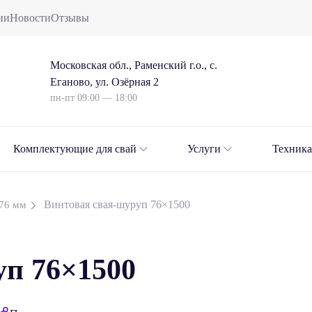
ии
Новости
Отзывы
Московская обл., Раменский г.о., с.
Еганово, ул. Озёрная 2
пн-пт 09:00 — 18:00
Комплектующие для свай
Услуги
Техника
Винтовая свая-шуруп 76×1500
76 мм
уп 76×1500