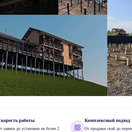
корость работы
Комплексный подход
т заявки до установки не более 2
От продажи свай до перен