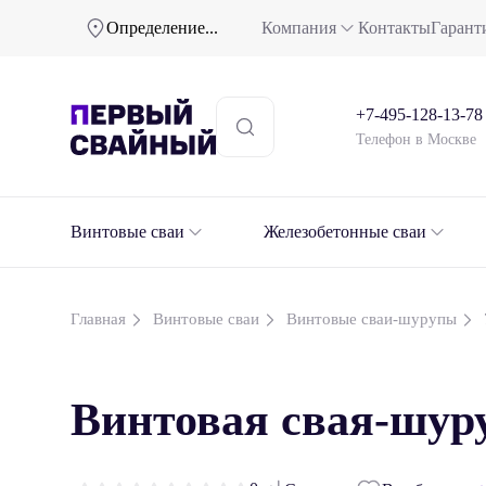
Определение...
Компания
Контакты
Гарант
+7-495-128-13-78
Телефон в Москве
Винтовые сваи
Железобетонные сваи
Главная
Винтовые сваи
Винтовые сваи-шурупы
Винтовая свая-шур