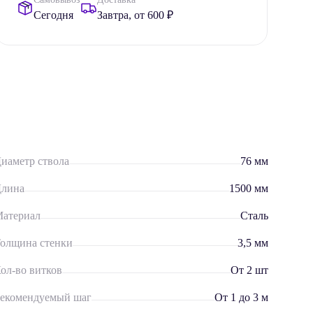
Сегодня
Завтра, от 600 ₽
иаметр ствола
76 мм
лина
1500 мм
атериал
Сталь
олщина стенки
3,5 мм
ол-во витков
От 2 шт
екомендуемый шаг
От 1 до 3 м