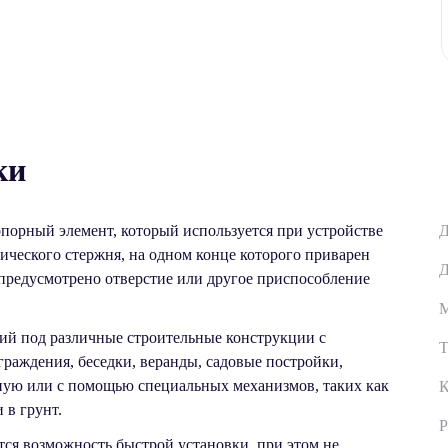
ки
порный элемент, который используется при устройстве
Д
ического стержня, на одном конце которого приварен
Д
предусмотрено отверстие или другое приспособление
М
ий под различные строительные конструкции с
Т
раждения, беседки, веранды, садовые постройки,
учную или с помощью специальных механизмов, таких как
К
 в грунт.
Р
ся возможность быстрой установки, при этом не