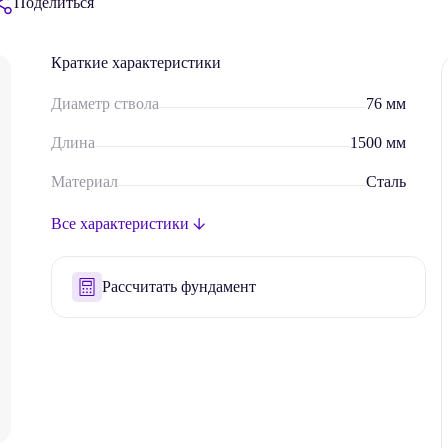
Поделиться
Краткие характеристики
Диаметр ствола
76 мм
Длина
1500 мм
Материал
Сталь
Толщина стенки
3,5 мм
Все характеристики
Кол-во витков
От 2 шт
Рассчитать фундамент
Рекомендуемый шаг
От 1 до 3 м
Ср. вертикальная нагрузка
1000 кг
Наконечник
Винтовой
, Сварной