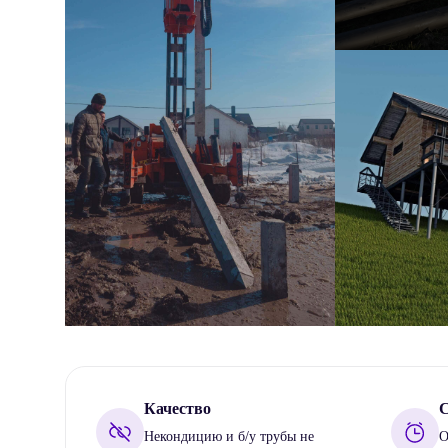
Качество
С
Некондицию и б/у трубы не
О