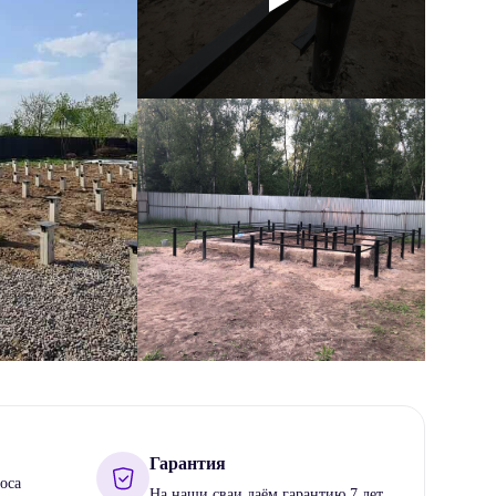
Гарантия
оса
На наши сваи даём гарантию 7 лет