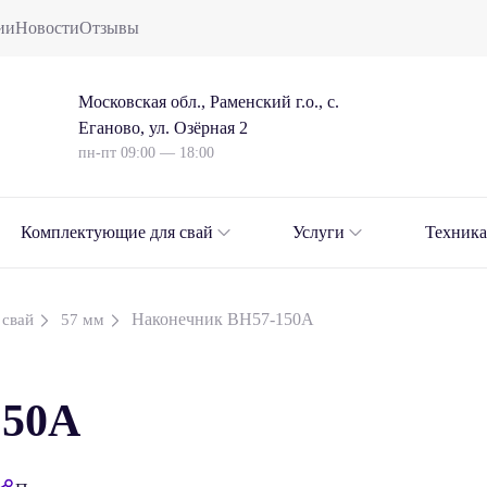
ии
Новости
Отзывы
Московская обл., Раменский г.о., с.
Еганово, ул. Озёрная 2
пн-пт 09:00 — 18:00
Комплектующие для свай
Услуги
Техника
Наконечник ВН57-150А
 свай
57 мм
150А