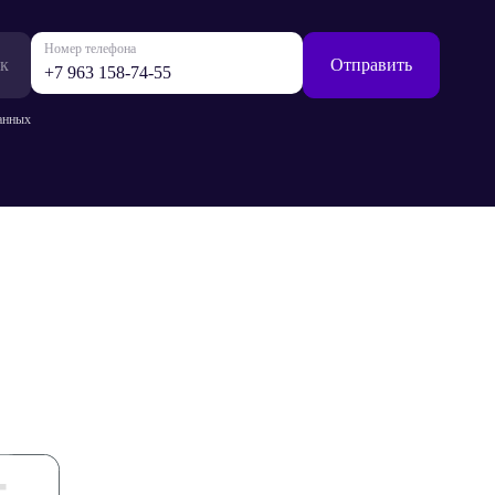
Номер телефона
к
Отправить
анных