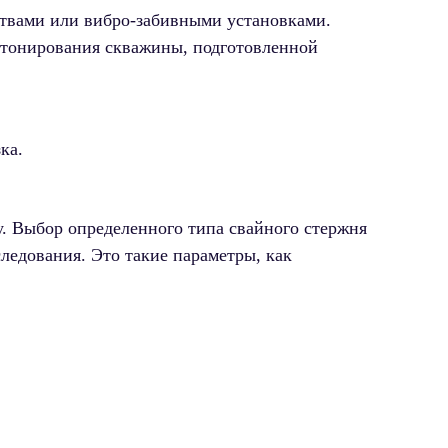
твами или вибро-забивными установками.
етонирования скважины, подготовленной
ка.
у. Выбор определенного типа свайного стержня
следования. Это такие параметры, как