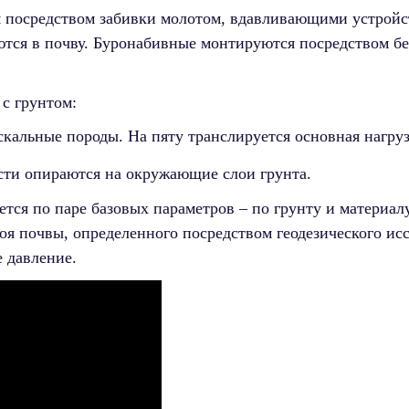
я посредством забивки молотом, вдавливающими устройс
тся в почву. Буронабивные монтируются посредством б
 с грунтом:
скальные породы. На пяту транслируется основная нагруз
сти опираются на окружающие слои грунта.
тся по паре базовых параметров – по грунту и материал
оя почвы, определенного посредством геодезического ис
 давление.