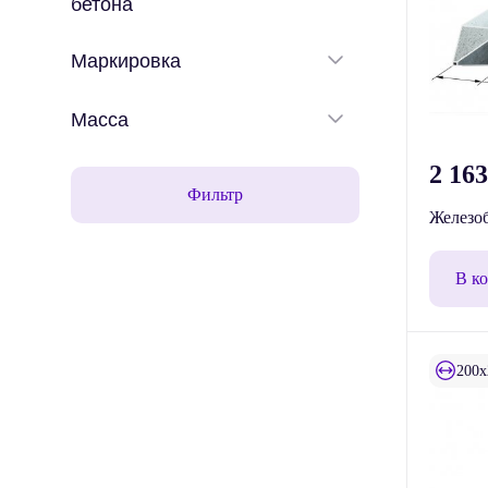
бетона
Маркировка
Масса
2 16
Фильтр
Железоб
В к
200x