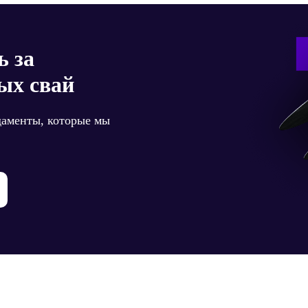
ь за
ых свай
даменты, которые мы