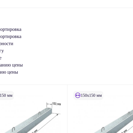
сортировка
сортировка
рности
гу
е
танию цены
нию цены
150 мм
150x150 мм