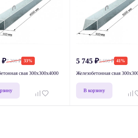
5
₽
5 745
₽
7 200
₽
9 690
₽
33%
41%
етонная свая 300x300x4000
Железобетонная свая 300x30
орзину
В корзину