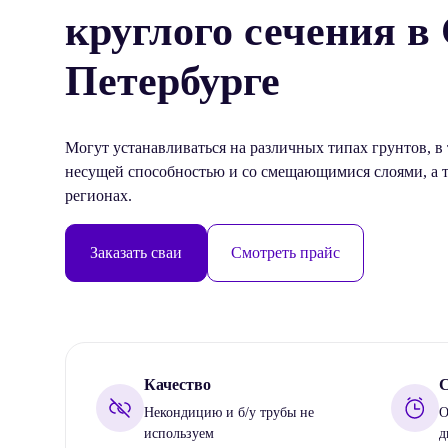
круглого сечения в
Петербурге
Могут устанавливаться на различных типах грунтов, в
несущей способностью и со смещающимися слоями, а 
регионах.
Заказать сваи
Смотреть прайс
Качество
С
Некондицию и б/у трубы не
О
используем
д