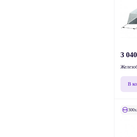
3 04
Железоб
В к
300x