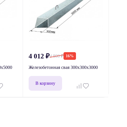
4 012
₽
4 800
₽
16%
0x5000
Железобетонная свая 300х300х3000
В корзину