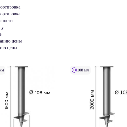
сортировка
сортировка
рности
гу
е
танию цены
нию цены
мм
108 мм