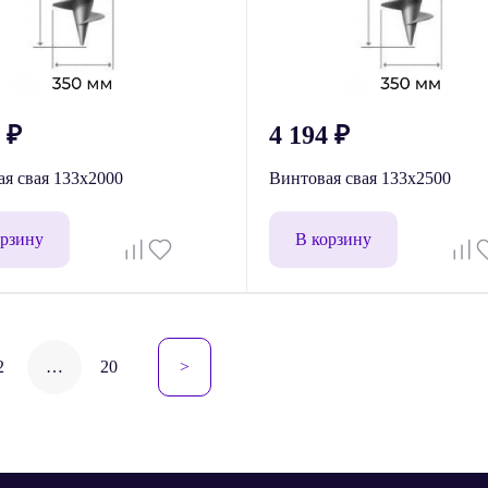
1
₽
4 194
₽
я свая 133x2000
Винтовая свая 133x2500
орзину
В корзину
гация
2
…
20
>
сям