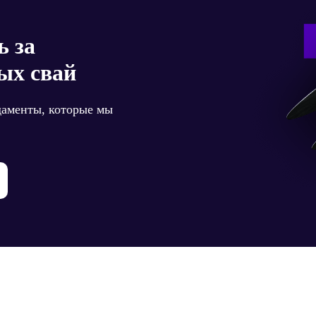
ь за
ых свай
даменты, которые мы