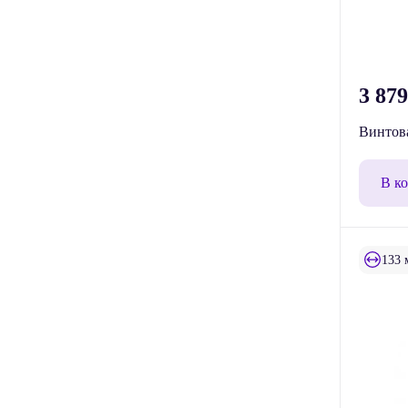
3 87
Винтова
В к
133 