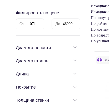
Исходная 
Исходная 
Фильтровать по цене
По популя
По рейтин
По новизн
По возрас
По убыва
Диаметр лопасти
108 
Диаметр ствола
Длина
Покрытие
Толщина стенки