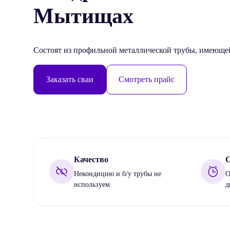
Мытищах
Cостоят из профильной металлической трубы, имеющей
Заказать сваи
Смотреть прайс
Качество
С
Некондицию и б/у трубы не
О
используем
д