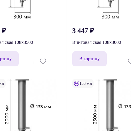
9
₽
3 447
₽
я свая 108x3500
Винтовая свая 108х3000
орзину
В корзину
мм
133 мм