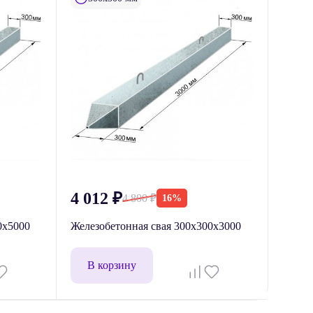
4 012
₽
4 800
₽
16%
0x5000
Железобетонная свая 300х300х3000
В корзину