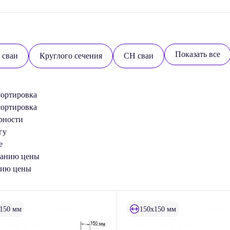
Показать все
 сваи
Круглого сечения
СН сваи
сортировка
сортировка
рности
гу
е
танию цены
нию цены
150 мм
150x150 мм