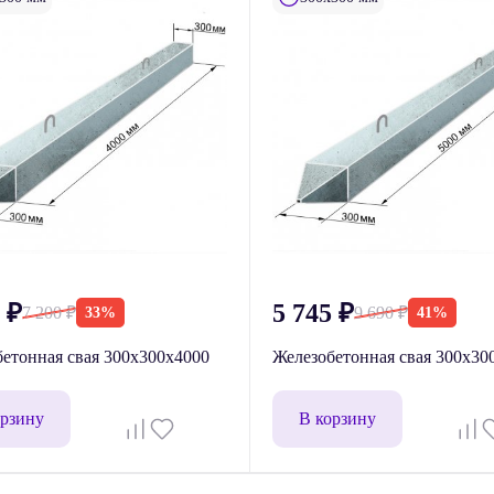
5
₽
5 745
₽
7 200
₽
9 690
₽
33%
41%
етонная свая 300x300x4000
Железобетонная свая 300x30
орзину
В корзину