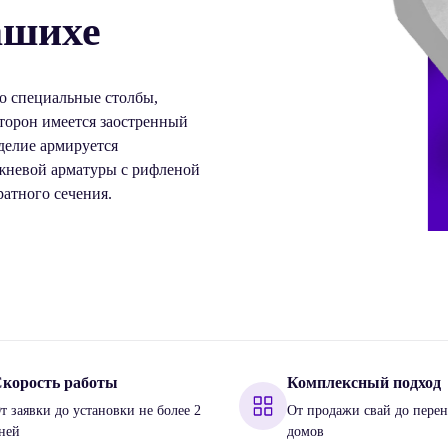
ашихе
о специальные столбы,
сторон имеется заостренный
делие армируется
ржневой арматуры с рифленой
ратного сечения.
корость работы
Комплексный подход
т заявки до установки не более 2
От продажи свай до перен
ней
домов