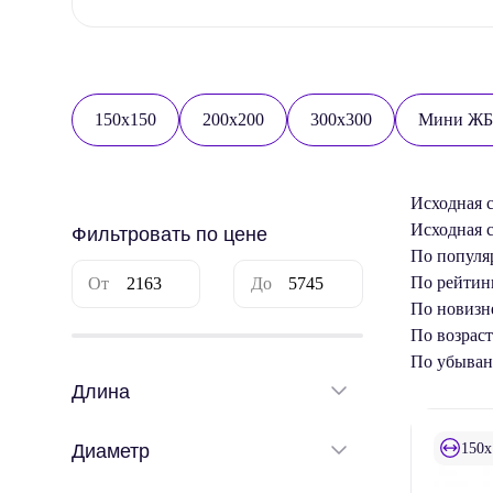
150x150
200x200
300x300
Мини ЖБ
Исходная 
Исходная 
Фильтровать по цене
По популя
По рейтин
По новизн
По возрас
По убыва
Длина
150x
Диаметр