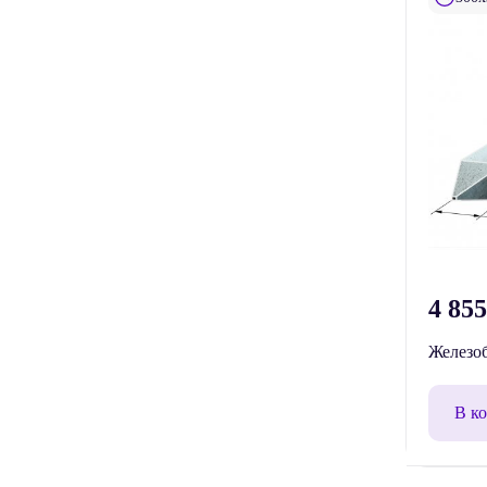
4 85
Железоб
В к