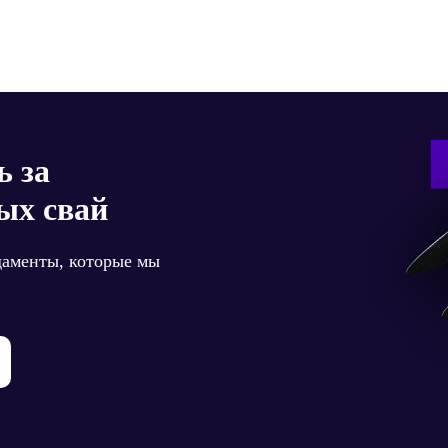
ь за
ых свай
даменты, которые мы