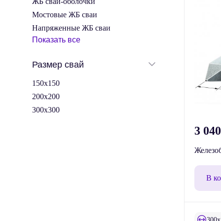
ЖБ сваи-оболочки
Мостовые ЖБ сваи
Напряженные ЖБ сваи
Показать все
Размер свай
150x150
200x200
300x300
3 04
Железоб
В к
300x